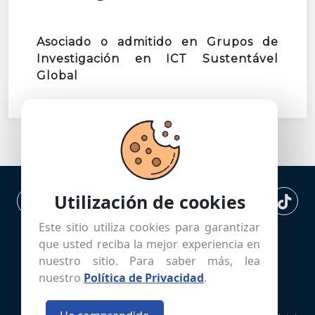
Asociado o admitido en Grupos de
Investigación en ICT Sustentável
Global
Utilización de cookies
Este sitio utiliza cookies para garantizar
que usted reciba la mejor experiencia en
nuestro sitio. Para saber más, lea
Home
Perfil
Blog
Termos
nuestro
Política de Privacidad
.