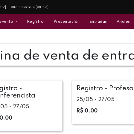
+ 2]
Alto contraste [Alt + 3]
 evento
Registro
Presentación
Entradas
Anales
cina de venta de entr
gistro -
Registro - Profeso
nferencista
25/05 - 27/05
05 - 27/05
R$ 0.00
 0.00