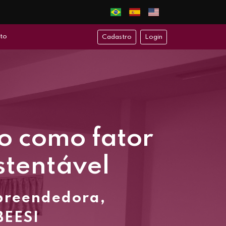
to
Cadastro
Login
o como fator
stentável
mpreendedora,
BEESI