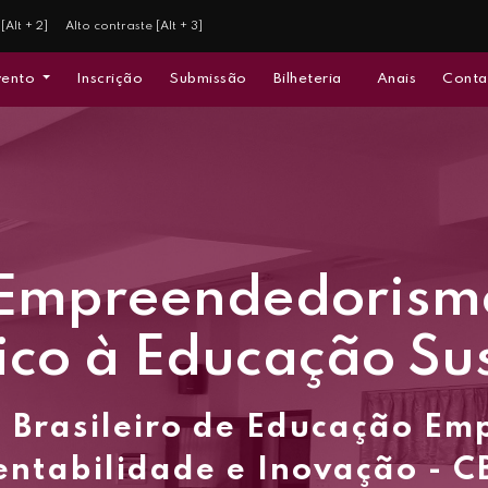
[Alt + 2]
Alto contraste [Alt + 3]
vento
Inscrição
Submissão
Bilheteria
Anais
Conta
 Empreendedorism
ico à Educação Su
 Brasileiro de Educação E
entabilidade e Inovação - C