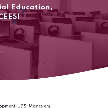
ial Education,
ICEESI
elopment-UDS. Mestre em