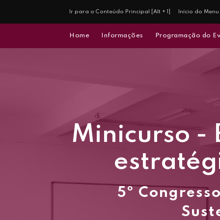
Ir para o Conteúdo Principal [Alt + 1]
Início do Menu 
Home
Informações
Programação do E
Minicurso -
estratég
5º Congresso
Sust