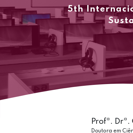
5th Internaci
Susta
Profª. Drª
Doutora em Ciên