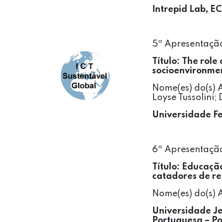
Intrepid Lab, E
5ª Apresentação 
Título:
The role 
socioenvironmen
Nome(es) do(s) A
Loyse Tussolini
Universidade Fe
6ª Apresentação
Título: Educaçã
catadores de re
Nome(es) do(s) 
Universidade J
Portuguesa – Po