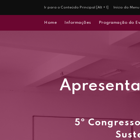
Ir para o Conteúdo Principal [Alt + 1]
Início do Menu 
Home
Informações
Programação do E
Apresentaç
5º Congresso
Sust