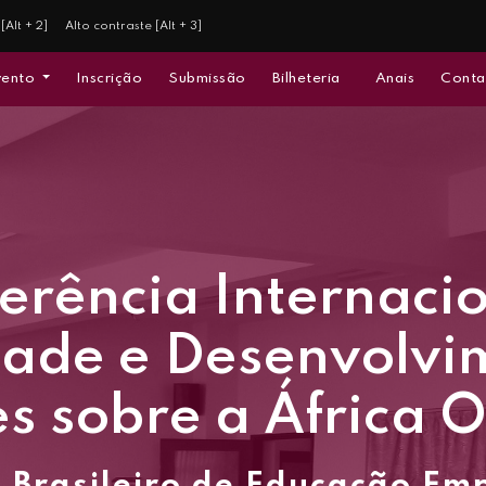
[Alt + 2]
Alto contraste [Alt + 3]
vento
Inscrição
Submissão
Bilheteria
Anais
Conta
erência Internacio
dade e Desenvolvi
s sobre a África 