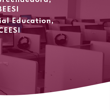
mpreendedora,
BEESI
ial Education,
ICEESI