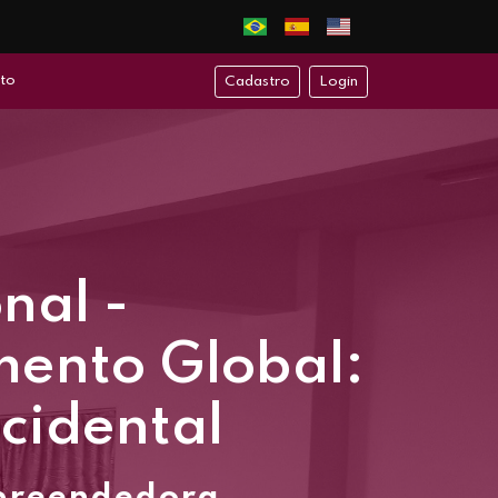
to
Cadastro
Login
nal -
mento Global:
Ocidental