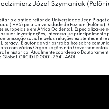
Wlodzimierz Józef Szymaniak (Polôn
rsitário e antigo reitor da Universidade Jean Piage
cada (1995) pela Universidade de Poznan (Polónia). 
s europeias e em África Ocidental. Especializa-se na
 suas investigações, interessa-se principalmente pe
omunicação social e pelas relações existentes entre a
 Literacy. É autor de vários trabalhos sobre comuni
ora com várias Organizações não Governamentais 
ral e histórico. Atualmente coordena o Doutoramen
de Global ORCID ID 0001-7541-4601