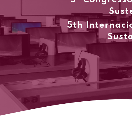
5º Congresso
Sust
5th Internaci
Susta