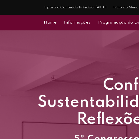
Ir para o Conteúdo Principal [Alt + 1]
Início do Menu 
Home
Informações
Programação do E
Conf
Sustentabili
Reflexõe